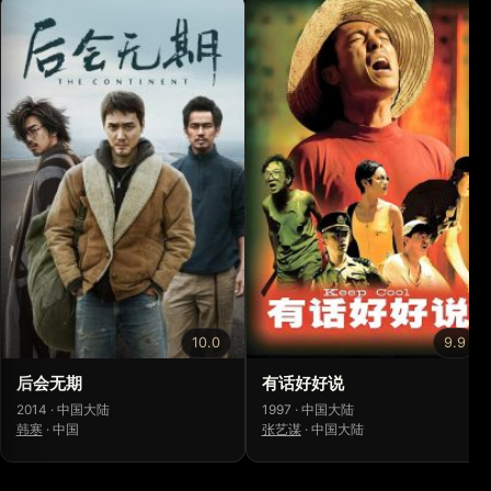
10.0
9.9
后会无期
有话好好说
2014 · 中国大陆
1997 · 中国大陆
韩寒
·
中国
张艺谋
·
中国大陆