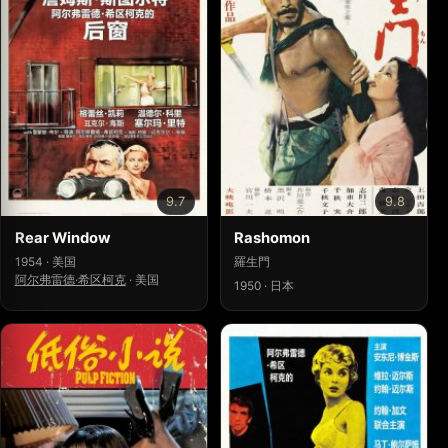
9.7
9.8
Rear Window
Rashomon
1954 · 美国
羅生門
阿尔弗雷德·希区柯克
·
美国
1950 · 日本