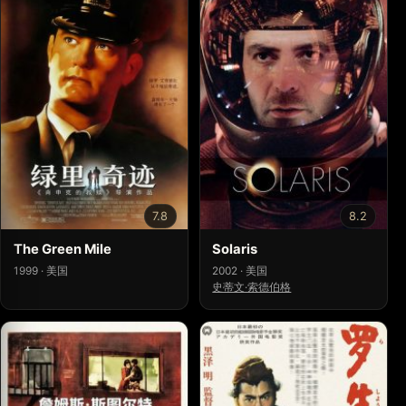
7.8
8.2
The Green Mile
Solaris
1999 · 美国
2002 · 美国
史蒂文·索德伯格