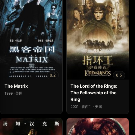
8.2
8.5
The Matrix
The Lord of the Rings:
The Fellowship of the
1999 · 美国
Ring
2001 · 新西兰 · 美国