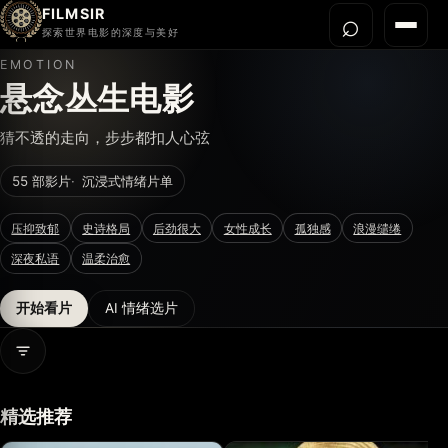
FILMSIR
⌕
打开搜
菜单
探索世界电影的深度与美好
EMOTION
首页
悬念丛生电影
今晚看什么
猜不透的走向，步步都扣人心弦
世界电影节
55 部影片
沉浸式情绪片单
导演宇宙
影片库
压抑致郁
史诗格局
后劲很大
女性成长
孤独感
浪漫缱绻
影评与解读
深夜私语
温柔治愈
关于我们
开始看片
AI 情绪选片
打开情绪信息
精选推荐