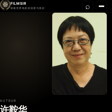
FILMSIR
⌕
打开搜
菜单
探索世界电影的深度与美好
首页
今晚看什么
世界电影节
导演宇宙
影片库
影评与解读
关于我们
AUTEUR
许鞍华