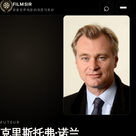
FILMSIR
⌕
打开搜
菜单
探索世界电影的深度与美好
首页
今晚看什么
世界电影节
导演宇宙
影片库
影评与解读
关于我们
AUTEUR
克里斯托弗·诺兰