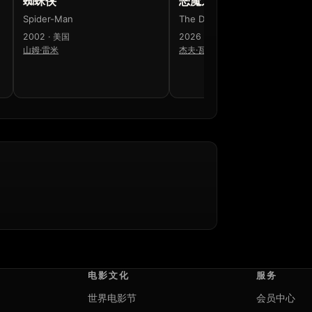
蜘蛛侠
恶魔之口
Spider-Man
The Devil's Mouth
2002 · 美国
2026 · 美国
山姆·雷米
杰夫·瓦德洛
电影文化
服务
世界电影节
会员中心