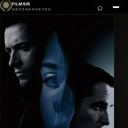
FILMSIR
⌕
打开搜
菜单
探索世界电影的深度与美好
首页
今晚看什么
世界电影节
导演宇宙
影片库
影评与解读
关于我们