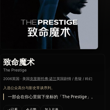
致命魔术
The Prestige
2006
英国 · 美国
克里斯托弗·诺兰
英国
剧情 / 悬疑 / 科幻
入选公众高分与影史常谈序列。
一部会在你心里留下坐标的「The Prestige」。
已看
点赞
加入片单