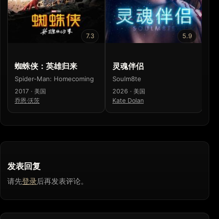
7.3
5.9
蜘蛛侠：英雄归来
灵魂伴侣
蜘
Spider-Man: Homecoming
Soulm8te
Sp
2017 · 美国
2026 · 美国
20
乔恩·沃茨
Kate Dolan
山
发表回复
请先
登录
后再发表评论。