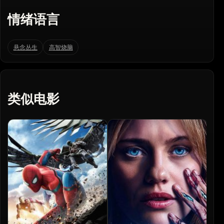
情绪语言
悬念丛生
高智烧脑
类似电影