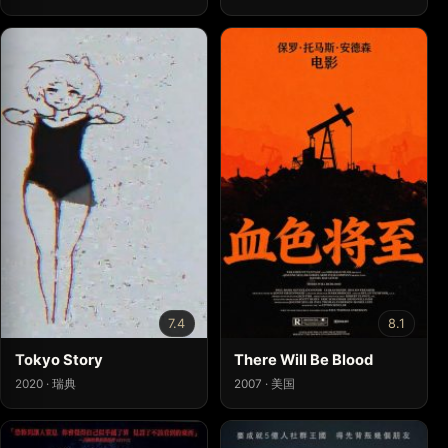
7.4
8.1
Tokyo Story
There Will Be Blood
2020 · 瑞典
2007 · 美国