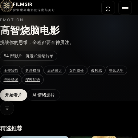
FILMSIR
⌕
打开搜
菜单
探索世界电影的深度与美好
EMOTION
首页
高智烧脑电影
今晚看什么
挑战你的思维，全程都要全神贯注。
世界电影节
54 部影片
沉浸式情绪片单
导演宇宙
影片库
压抑致郁
史诗格局
后劲很大
女性成长
孤独感
悬念丛生
影评与解读
浪漫缱绻
深夜私语
关于我们
开始看片
AI 情绪选片
打开情绪信息
精选推荐