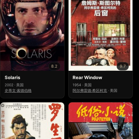
8.2
9.7
Solaris
Rear Window
2002 · 美国
1954 · 美国
史蒂文·索德伯格
阿尔弗雷德·希区柯克
·
美国