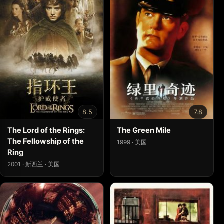
8.5
7.8
The Lord of the Rings:
The Green Mile
The Fellowship of the
1999 · 美国
Ring
2001 · 新西兰 · 美国