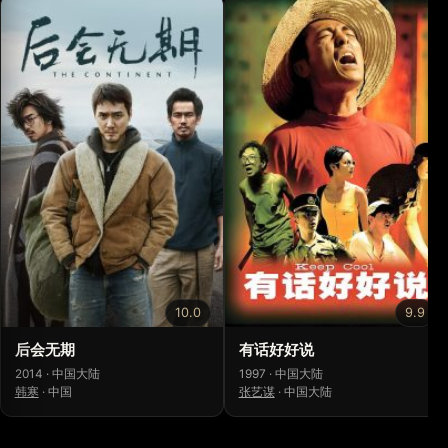
10.0
9.9
后会无期
有话好好说
2014 · 中国大陆
1997 · 中国大陆
韩寒
·
中国
张艺谋
·
中国大陆