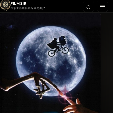
FILMSIR
⌕
打开搜
菜单
探索世界电影的深度与美好
首页
今晚看什么
世界电影节
导演宇宙
影片库
影评与解读
关于我们