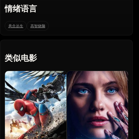
情绪语言
悬念丛生
高智烧脑
类似电影