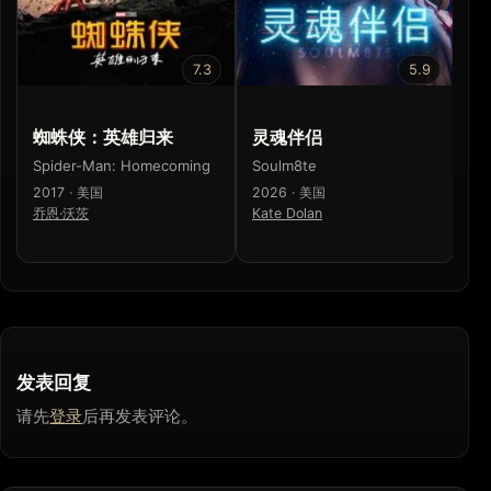
7.3
5.9
蜘蛛侠：英雄归来
灵魂伴侣
蜘
Spider-Man: Homecoming
Soulm8te
Sp
2017 · 美国
2026 · 美国
20
乔恩·沃茨
Kate Dolan
山
发表回复
请先
登录
后再发表评论。