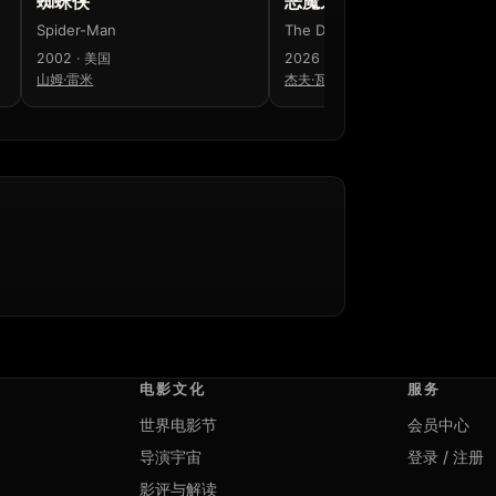
蜘蛛侠
恶魔之口
Spider-Man
The Devil's Mouth
2002 · 美国
2026 · 美国
山姆·雷米
杰夫·瓦德洛
电影文化
服务
世界电影节
会员中心
导演宇宙
登录 / 注册
影评与解读