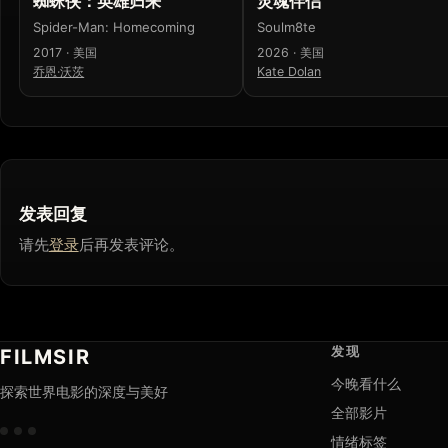
蜘蛛侠：英雄归来
灵魂伴侣
Spider-Man: Homecoming
Soulm8te
2017 · 美国
2026 · 美国
乔恩·沃茨
Kate Dolan
发表回复
请先
登录
后再发表评论。
发现
FILMSIR
今晚看什么
探索世界电影的深度与美好
全部影片
情绪标签