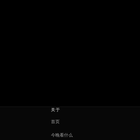
Spider-Man: No Way
超级少女
Home
Supergirl
2021 · 美国
2026 · 美国
乔恩·沃茨
克雷格·吉勒斯佩
关于
首页
今晚看什么