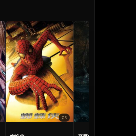
7.3
6.8