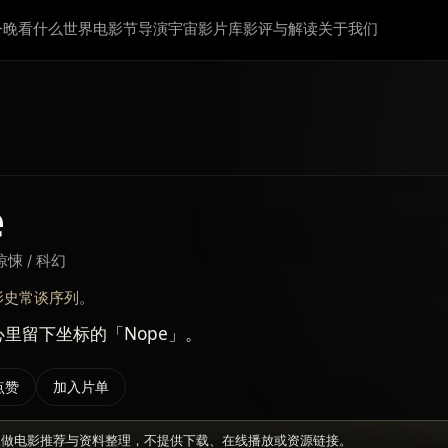
今晚看什么
世界电影节
导演宇宙
影片库
影评与解读
关于我们
e
惊悚 / 科幻
影史常谈序列。
里留下坐标的「Nope」。
点赞
加入片单
仅做电影推荐与资料整理，不提供下载、在线播放或资源链接。