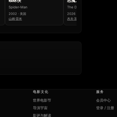
蜘蛛侠
恶魔之口
Spider-Man
The Devil's Mouth
2002 · 美国
2026 · 美国
山姆·雷米
杰夫·瓦德洛
电影文化
服务
世界电影节
会员中心
导演宇宙
登录 / 注册
影评与解读