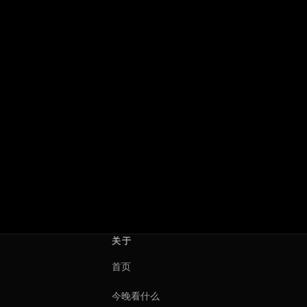
Spider-Man: No Way
超级少女
Home
Supergirl
2021 · 美国
2026 · 美国
乔恩·沃茨
克雷格·吉勒斯佩
关于
首页
今晚看什么