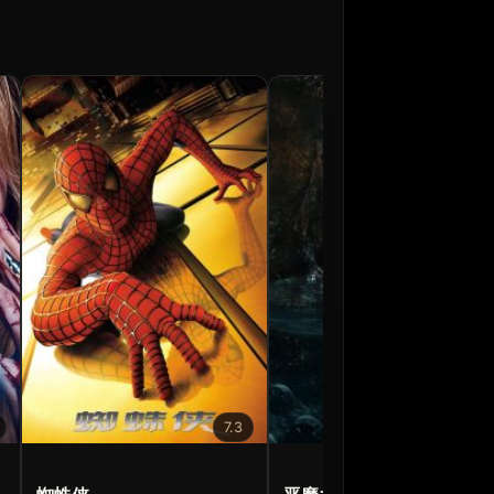
7.3
6.8