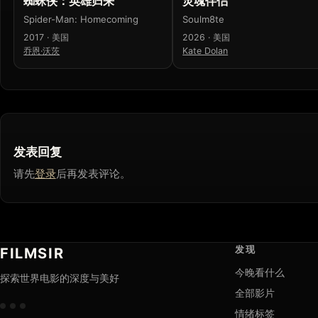
蜘蛛侠：英雄归来
灵魂伴侣
Spider-Man: Homecoming
Soulm8te
2017 · 美国
2026 · 美国
乔恩·沃茨
Kate Dolan
发表回复
请先
登录
后再发表评论。
发现
FILMSIR
今晚看什么
探索世界电影的深度与美好
全部影片
情绪标签