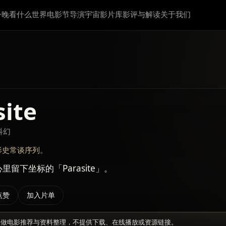
今晚看什么
世界电影节
导演宇宙
影片库
影评与解读
关于我们
site
 科幻
影史常谈序列。
里留下坐标的「Parasite」。
点赞
加入片单
仅做电影推荐与资料整理，不提供下载、在线播放或资源链接。