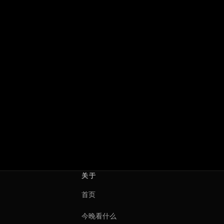
末路讨债人
惊声尖笑6
คนเดือดทวงแค้น
Scary Movie
2026 · 泰国
2026 · 美国
สุรพงษ์ เพลินแสง
Michael Tiddes
关于
首页
今晚看什么