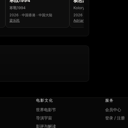
寒战1994
极恶原色：黑暗谜镇
寒戰1994
Kolory zła: Czerń
2026 · 中国香港 · 中国大陆
2026 · 波兰
梁乐民
Adrian Panek
电影文化
服务
世界电影节
会员中心
导演宇宙
登录 / 注册
影评与解读