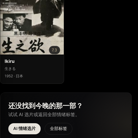
7.3
Ikiru
生きる
1952 · 日本
还没找到今晚的那一部？
试试 AI 选片或返回全部情绪标签。
AI 情绪选片
全部标签