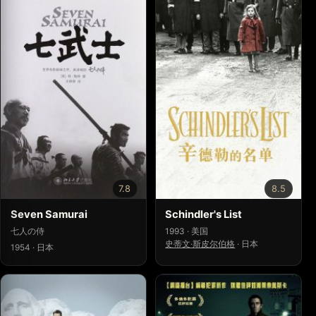
7.8
8.5
Seven Samurai
Schindler's List
七人の侍
1993 · 美国
史蒂文·斯皮尔伯格
·
日本
1954 · 日本