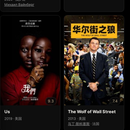
Михаил Вайнберг
9.3
7.4
Us
The Wolf of Wall Street
2019 · 美国
2013 · 美国
马丁·斯科塞斯
·
法国