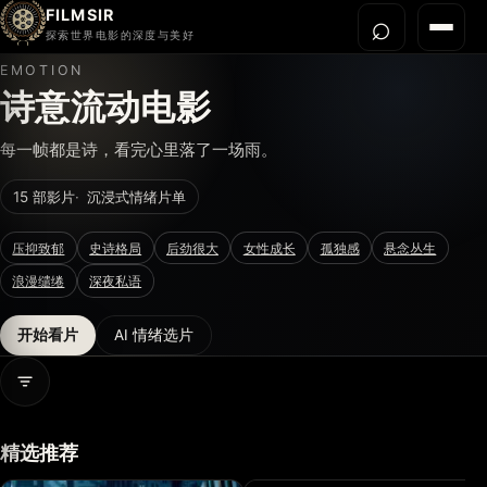
FILMSIR
⌕
打开搜
菜单
探索世界电影的深度与美好
EMOTION
首页
诗意流动电影
今晚看什么
每一帧都是诗，看完心里落了一场雨。
世界电影节
15 部影片
沉浸式情绪片单
导演宇宙
影片库
压抑致郁
史诗格局
后劲很大
女性成长
孤独感
悬念丛生
影评与解读
浪漫缱绻
深夜私语
关于我们
开始看片
AI 情绪选片
打开情绪信息
精选推荐