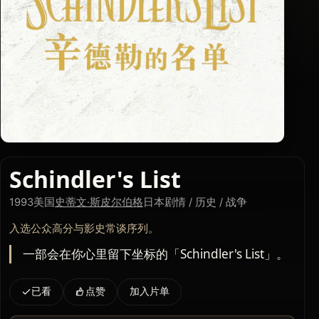
Schindler's List
1993
美国
史蒂文·斯皮尔伯格
日本
剧情 / 历史 / 战争
入选公众高分与影史常谈序列。
一部会在你心里留下坐标的「Schindler's List」。
已看
点赞
加入片单