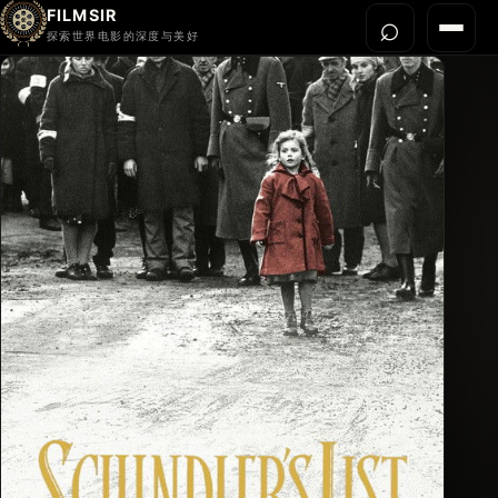
FILMSIR
⌕
打开搜
菜单
探索世界电影的深度与美好
首页
今晚看什么
世界电影节
导演宇宙
影片库
影评与解读
关于我们