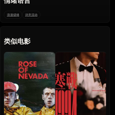
情绪语言
浪漫缱绻
诗意流动
类似电影