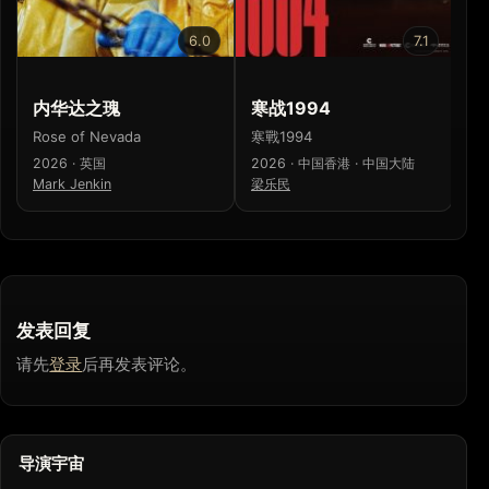
6.0
7.1
内华达之瑰
寒战1994
少
Rose of Nevada
寒戰1994
少
2026 · 英国
2026 · 中国香港 · 中国大陆
20
Mark Jenkin
梁乐民
濑
发表回复
请先
登录
后再发表评论。
导演宇宙