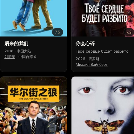
7.5
7.2
后来的我们
你会心碎
2018 · 中国大陆
Твоё сердце будет разбито
刘若英
·
中国台湾省
2026 · 俄罗斯
Михаил Вайнберг