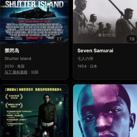
7.7
7.8
禁闭岛
Seven Samurai
Shutter Island
七人の侍
2010 · 美国
1954 · 日本
马丁·斯科塞斯
·
法国