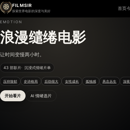
FILMSIR
首页
探索世界电影的深度与美好
EMOTION
浪漫缱绻电影
让时间变慢两小时。
43 部影片
沉浸式情绪片单
压抑致郁
史诗格局
后劲很大
女性成长
孤独感
悬念丛生
深
开始看片
AI 情绪选片