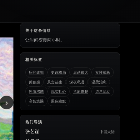
关于这条情绪
让时间变慢两小时。
相关标签
压抑致郁
史诗格局
后劲很大
女性成长
孤独感
悬念丛生
深夜私语
温柔治愈
热血沸腾
现实扎心
荒诞奇趣
诗意流动
›
高智烧脑
黑色幽默
热门导演
张艺谋
中国大陆