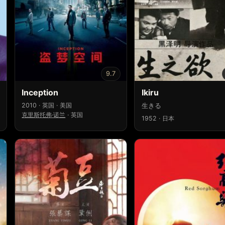
9.7
Inception
Ikiru
2010 · 英国 · 美国
生きる
克里斯托弗·诺兰
·
英国
1952 · 日本