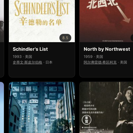
8.5
Schindler's List
North by Northwest
1993 · 美国
1959 · 美国
史蒂文·斯皮尔伯格
·
日本
阿尔弗雷德·希区柯克
·
美国