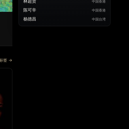
林超贤
中国香港
9.8
9.7
陈可辛
中国香港
一一
一个都不能
杨德昌
中国台湾
2000 · 中国台湾 · 日本
1999 · 中国大陆
杨德昌
·
中国台湾
张艺谋
·
中国大
标签 →