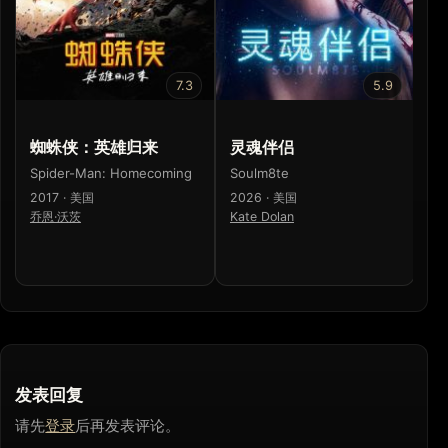
7.3
5.9
蜘蛛侠：英雄归来
灵魂伴侣
蜘
Spider-Man: Homecoming
Soulm8te
Sp
2017 · 美国
2026 · 美国
20
乔恩·沃茨
Kate Dolan
山
发表回复
请先
登录
后再发表评论。