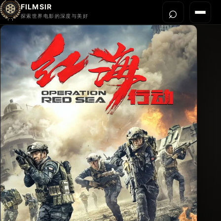
FILMSIR
⌕
打开搜
菜单
探索世界电影的深度与美好
首页
今晚看什么
世界电影节
导演宇宙
影片库
影评与解读
关于我们