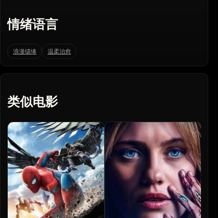
情绪语言
浪漫缱绻
温柔治愈
类似电影