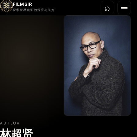
FILMSIR
⌕
打开搜
菜单
探索世界电影的深度与美好
首页
今晚看什么
世界电影节
导演宇宙
影片库
影评与解读
关于我们
AUTEUR
林超贤