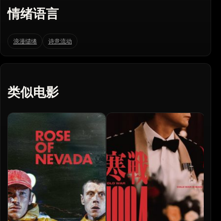
情绪语言
浪漫缱绻
诗意流动
类似电影