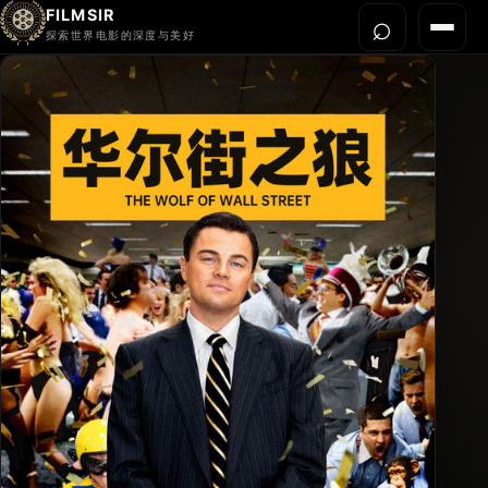
FILMSIR
⌕
打开搜
菜单
探索世界电影的深度与美好
首页
今晚看什么
世界电影节
导演宇宙
影片库
影评与解读
关于我们