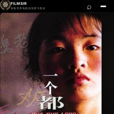
FILMSIR
⌕
打开搜
菜单
探索世界电影的深度与美好
首页
今晚看什么
世界电影节
导演宇宙
影片库
影评与解读
关于我们