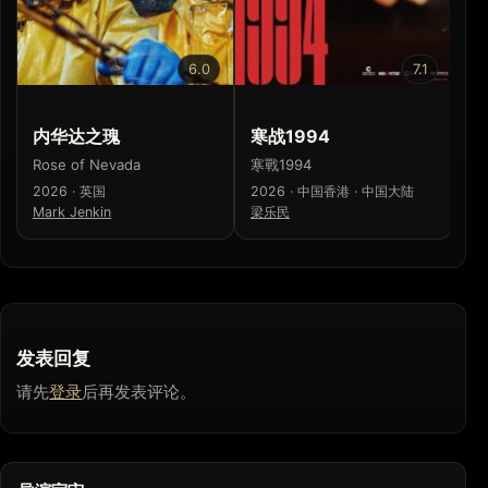
6.0
7.1
内华达之瑰
寒战1994
少
Rose of Nevada
寒戰1994
少
2026 · 英国
2026 · 中国香港 · 中国大陆
20
Mark Jenkin
梁乐民
濑
发表回复
请先
登录
后再发表评论。