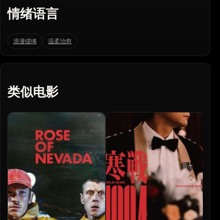
情绪语言
浪漫缱绻
温柔治愈
类似电影