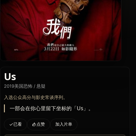
Us
2019
美国
恐怖 / 悬疑
入选公众高分与影史常谈序列。
一部会在你心里留下坐标的「Us」。
已看
点赞
加入片单