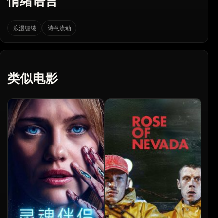
情绪语言
浪漫缱绻
诗意流动
类似电影