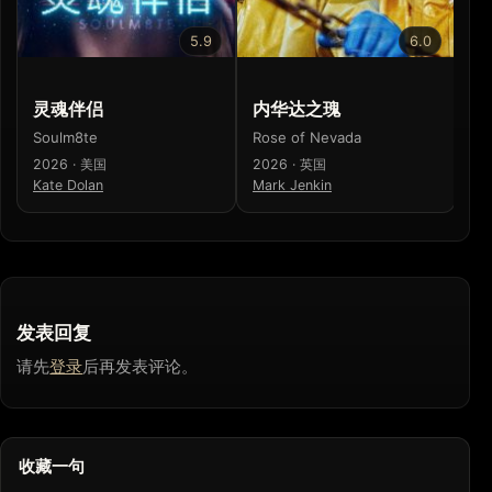
5.9
6.0
灵魂伴侣
内华达之瑰
恶
Soulm8te
Rose of Nevada
Th
2026 · 美国
2026 · 英国
20
Kate Dolan
Mark Jenkin
杰
发表回复
请先
登录
后再发表评论。
收藏一句