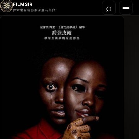
FILMSIR
⌕
打开搜
菜单
探索世界电影的深度与美好
首页
今晚看什么
世界电影节
导演宇宙
影片库
影评与解读
关于我们