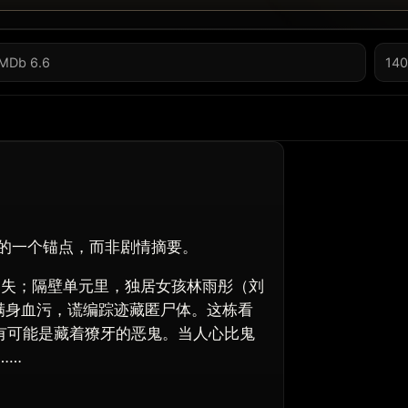
IMDb 6.6
140
的一个锚点，而非剧情摘要。
消失；隔壁单元里，独居女孩林雨彤（刘
满身血污，谎编踪迹藏匿尸体。这栋看
有可能是藏着獠牙的恶鬼。当人心比鬼
……