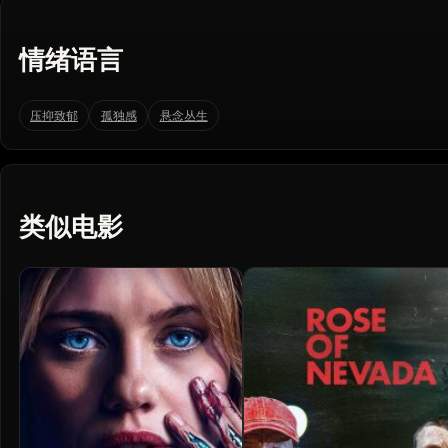
情绪语言
压抑致郁
孤独感
悬念丛生
类似电影