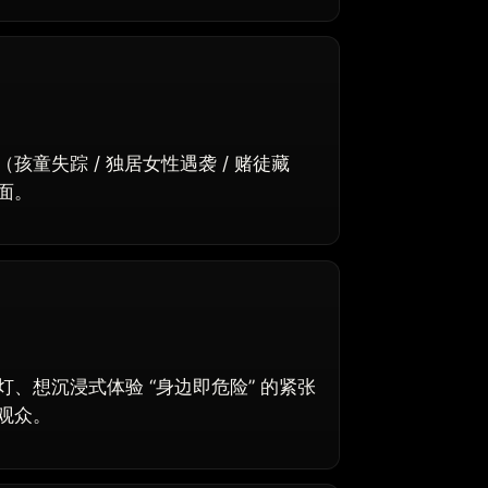
童失踪 / 独居女性遇袭 / 赌徒藏
面。
、想沉浸式体验 “身边即危险” 的紧张
观众。