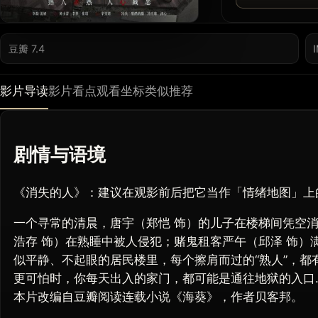
豆瓣 7.4
影片导读
影片看点
观看坐标
类似推荐
剧情与语境
《消失的人》：建议在观影前后把它当作「情绪地图」上
一个寻常的清晨，唐宇（郑恺 饰）的儿子在楼梯间凭空
浩存 饰）在熟睡中被人侵犯；赌鬼租客严午（邱泽 饰）
似平静、不起眼的居民楼里，每个擦肩而过的“熟人”，都
更可怕时，你每天出入的家门，都可能是通往地狱的入口
本片改编自豆瓣阅读连载小说《海葵》，作者贝客邦。