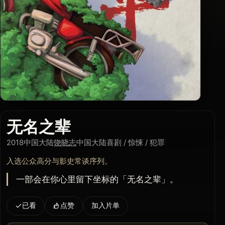
无名之辈
2018
中国大陆
饶晓志
中国大陆
喜剧 / 惊悚 / 犯罪
入选公众高分与影史常谈序列。
一部会在你心里留下坐标的「无名之辈」。
已看
点赞
加入片单