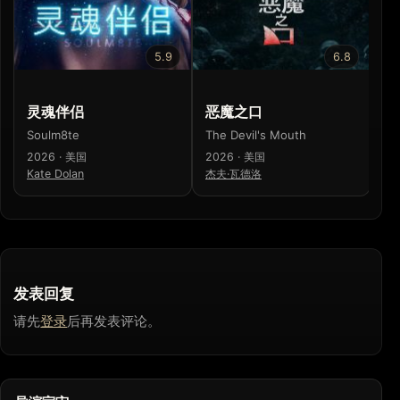
5.9
6.8
灵魂伴侣
恶魔之口
寒
Soulm8te
The Devil's Mouth
寒
2026 · 美国
2026 · 美国
20
Kate Dolan
杰夫·瓦德洛
梁
发表回复
请先
登录
后再发表评论。