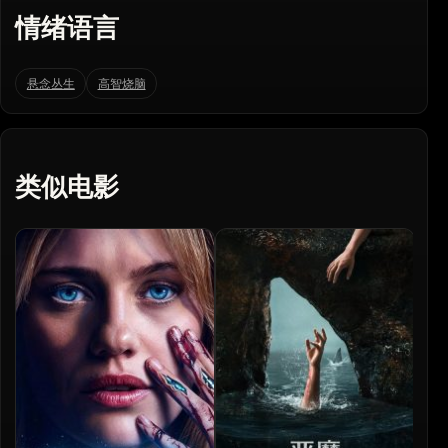
情绪语言
悬念丛生
高智烧脑
类似电影