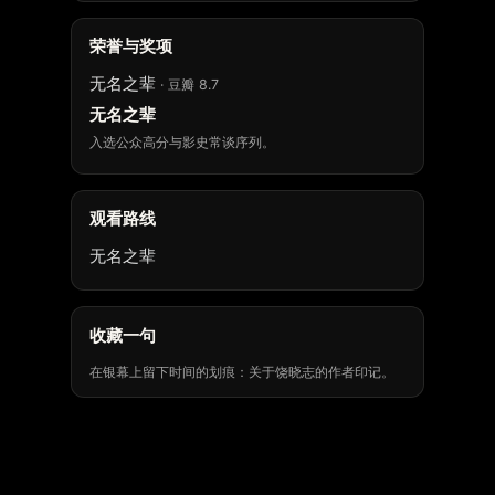
荣誉与奖项
无名之辈
· 豆瓣 8.7
无名之辈
入选公众高分与影史常谈序列。
观看路线
无名之辈
收藏一句
在银幕上留下时间的划痕：关于饶晓志的作者印记。