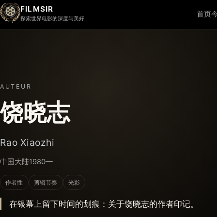
FILMSIR
首页
探索世界电影的深度与美好
AUTEUR
饶晓志
Rao Xiaozhi
中国大陆
1980—
作者性
剪辑节奏
光影
在银幕上留下时间的划痕：关于饶晓志的作者印记。