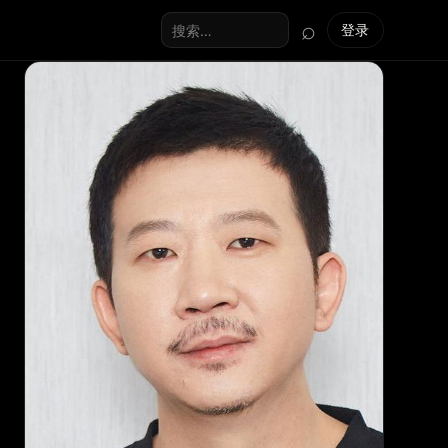
⌕
登录
搜索全站