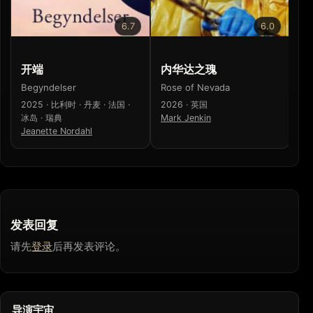
6.7
6.0
开端
内华达之瑰
寒
Begyndelser
Rose of Nevada
寒
2025 · 比利时 · 丹麦 · 法国 ·
2026 · 英国
20
冰岛 · 瑞典
Mark Jenkin
梁
Jeanette Nordahl
发表回复
请先
登录
后再发表评论。
导演宇宙