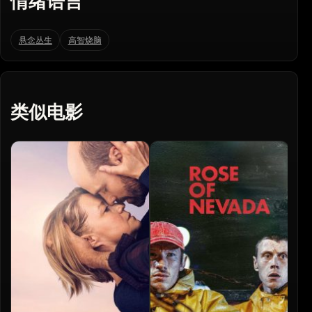
情绪语言
悬念丛生
高智烧脑
类似电影