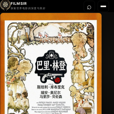
FILMSIR
⌕
打开搜
菜单
探索世界电影的深度与美好
首页
今晚看什么
世界电影节
导演宇宙
影片库
影评与解读
关于我们