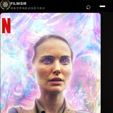
FILMSIR
⌕
打开搜
菜单
探索世界电影的深度与美好
首页
今晚看什么
世界电影节
导演宇宙
影片库
影评与解读
关于我们