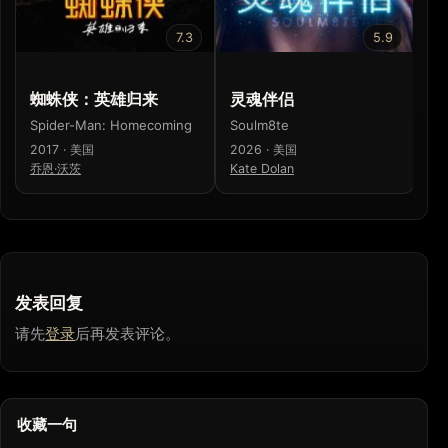
7.3
5.9
蜘蛛侠：英雄归来
灵魂伴侣
蜘
Spider-Man: Homecoming
Soulm8te
Sp
2017 · 美国
2026 · 美国
20
乔恩·沃茨
Kate Dolan
山
发表回复
请先
登录
后再发表评论。
收藏一句