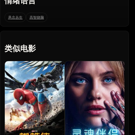
情绪语言
悬念丛生
高智烧脑
类似电影