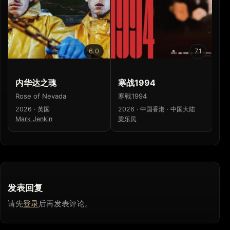
6.0
7.1
内华达之瑰
寒战1994
少
Rose of Nevada
寒戰1994
少
2026 · 英国
2026 · 中国香港 · 中国大陆
20
Mark Jenkin
梁乐民
濑
发表回复
请先
登录
后再发表评论。