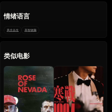
情绪语言
悬念丛生
高智烧脑
类似电影