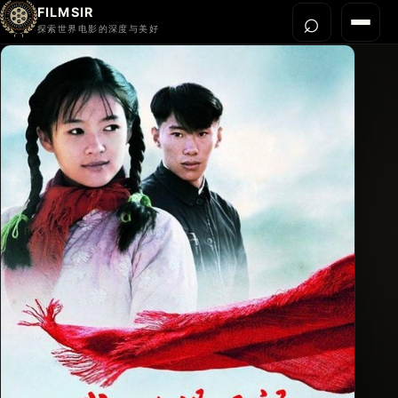
FILMSIR
⌕
打开搜
菜单
探索世界电影的深度与美好
首页
今晚看什么
世界电影节
导演宇宙
影片库
影评与解读
关于我们