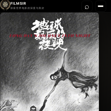
FILMSIR
⌕
打开搜
菜单
探索世界电影的深度与美好
首页
今晚看什么
世界电影节
导演宇宙
影片库
影评与解读
关于我们