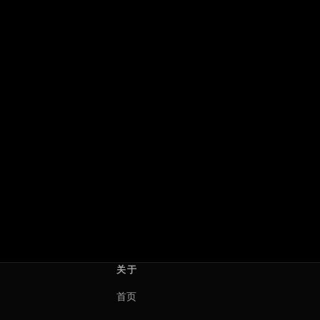
心跳为你停：直到永远
欲海暗涌
Heartstopper Forever
Deseo
2026 · 英国
2026 · 墨西哥
沃什·威斯特摩兰
Teresa Simone
关于
首页