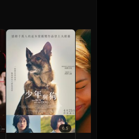
6.5
6.5