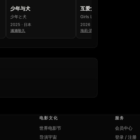
少年与犬
互爱女孩
少年と犬
Girls Like Girls
2025 · 日本
2026 · 美国 · 加拿大
濑濑敬久
海莉·清子
电影文化
服务
世界电影节
会员中心
导演宇宙
登录 / 注册