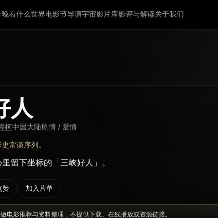
今晚看什么
世界电影节
导演宇宙
影片库
影评与解读
关于我们
好人
樟柯
中国大陆
剧情 / 爱情
影史常谈序列。
心里留下坐标的「三峡好人」。
点赞
加入片单
仅做电影推荐与资料整理，不提供下载、在线播放或资源链接。