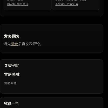
路易斯·莱特里尔
Adrian Chiarella
Ka
发表回复
请先
登录
后再发表评论。
导演宇宙
雷尼·哈林
雷尼·哈林
收藏一句