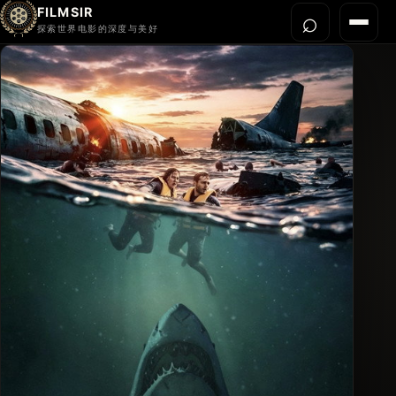
FILMSIR
⌕
打开搜
菜单
探索世界电影的深度与美好
首页
今晚看什么
世界电影节
导演宇宙
影片库
影评与解读
关于我们