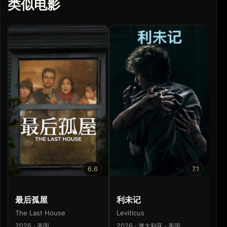
类似电影
6.6
7.1
最后孤屋
利未记
灵
The Last House
Leviticus
So
2026 · 美国
2026 · 澳大利亚 · 美国
20