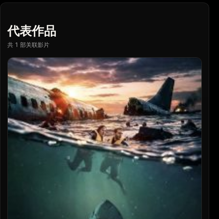
代表作品
共 1 部关联影片