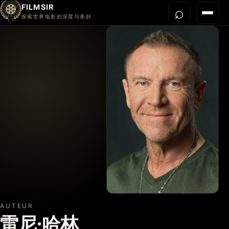
FILMSIR
⌕
打开搜
菜单
探索世界电影的深度与美好
首页
今晚看什么
世界电影节
导演宇宙
影片库
影评与解读
关于我们
AUTEUR
雷尼·哈林