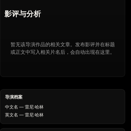
影评与分析
暂无该导演作品的相关文章。发布影评并在标题
或正文中写入相关片名后，会自动出现在这里。
导演档案
中文名 — 雷尼·哈林
英文名 — 雷尼·哈林