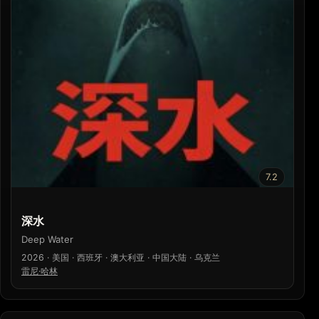
7.2
深水
Deep Water
2026 · 美国 · 西班牙 · 澳大利亚 · 中国大陆 · 乌克兰
雷尼·哈林