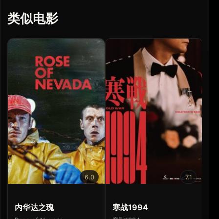
类似电影
6.0
7.1
内华达之瑰
寒战1994
少