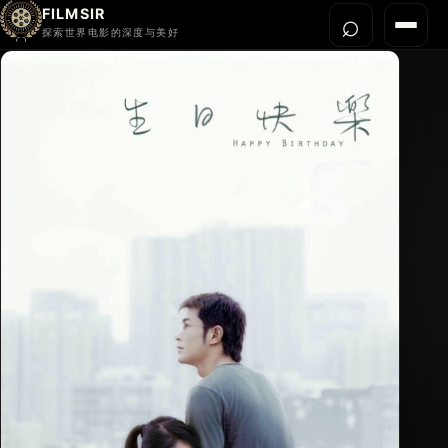
FILMSIR
⌕
打开搜
菜单
探索世界电影的深度与美好
首页
今晚看什么
世界电影节
导演宇宙
影片库
影评与解读
关于我们