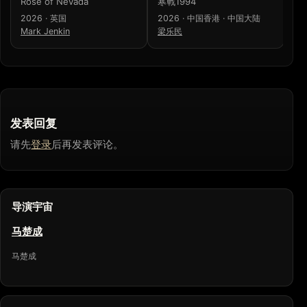
Rose of Nevada
寒戰1994
少
2026 · 英国
2026 · 中国香港 · 中国大陆
20
Mark Jenkin
梁乐民
濑
发表回复
请先
登录
后再发表评论。
导演宇宙
马楚成
马楚成