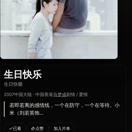
生日快乐
生日快樂
2007
中国大陆 · 中国香港
马楚成
剧情 / 爱情
若即若离的感情线，一个在防守，一个在等待。小
米（刘若英饰…
已看
点赞
加入片单