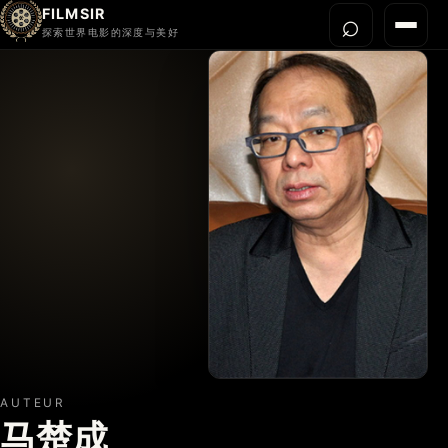
FILMSIR
⌕
打开搜
菜单
探索世界电影的深度与美好
首页
今晚看什么
世界电影节
导演宇宙
影片库
影评与解读
关于我们
AUTEUR
马楚成