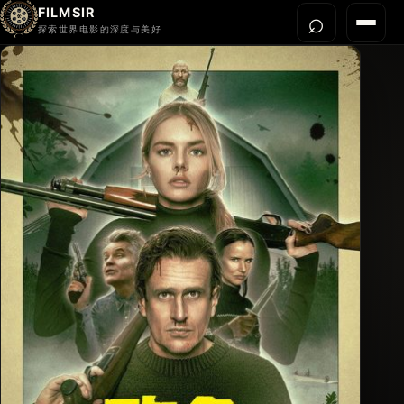
FILMSIR
⌕
打开搜
菜单
探索世界电影的深度与美好
首页
今晚看什么
世界电影节
导演宇宙
影片库
影评与解读
关于我们