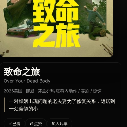
致命之旅
Over Your Dead Body
2026
美国 · 挪威 · 芬兰
乔玛·塔科内
动作 / 喜剧 / 惊悚
一对婚姻出现问题的老夫妻为了修复关系，隐居到
一处偏僻的小…
已看
点赞
加入片单