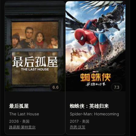
6.6
7.3
最后孤屋
蜘蛛侠：英雄归来
灵
The Last House
Spider-Man: Homecoming
So
2026 · 美国
2017 · 美国
20
路易斯·莱特里尔
乔恩·沃茨
Ka