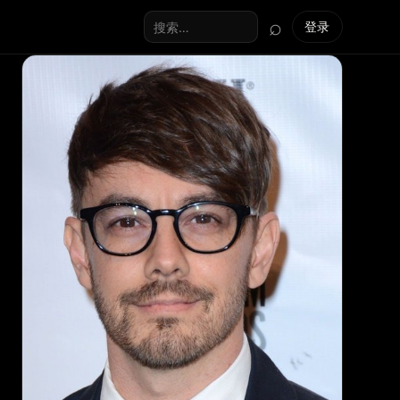
⌕
登录
搜索全站