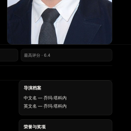
最高评分 · 6.4
导演档案
中文名 — 乔玛·塔科内
英文名 — 乔玛·塔科内
荣誉与奖项