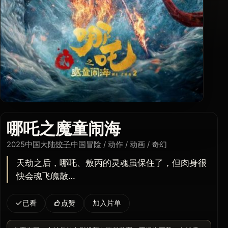
哪吒之魔童闹海
2025
中国大陆
饺子
中国
冒险 / 动作 / 动画 / 奇幻
天劫之后，哪吒、敖丙的灵魂虽保住了，但肉身很
快会魂飞魄散…
已看
点赞
加入片单