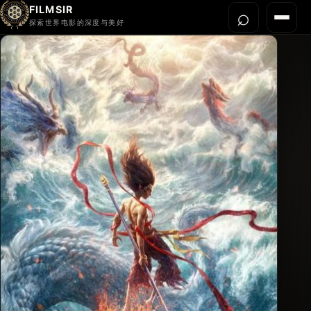
FILMSIR
⌕
打开搜
菜单
探索世界电影的深度与美好
首页
今晚看什么
世界电影节
导演宇宙
影片库
影评与解读
关于我们