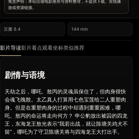
免责声明：本站仅做电影推荐与资料整理，不提供下载、在线播
放或资源链接。
豆瓣 8.4
144 min
影片导读
影片看点
观看坐标
类似推荐
剧情与语境
天劫之后，哪吒、敖丙的灵魂虽保住了，但肉身很快
会魂飞魄散。太乙真人打算用七色宝莲给二人重塑肉
身。但是在重塑肉身的过程中却遇到重重困难，哪
吒、敖丙的命运将走向何方？ 申公豹放出被囚的四龙
王，东海龙王敖光表示“我若出战，就让陈塘关鸡犬不
留”，哪吒为了守卫陈塘关将与四海龙王大打出手。