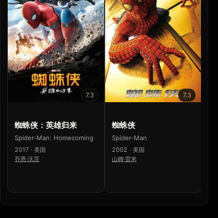
7.3
7.3
蜘蛛侠：英雄归来
蜘蛛侠
Sp
H
Spider-Man: Homecoming
Spider-Man
20
2017 · 美国
2002 · 美国
乔
乔恩·沃茨
山姆·雷米