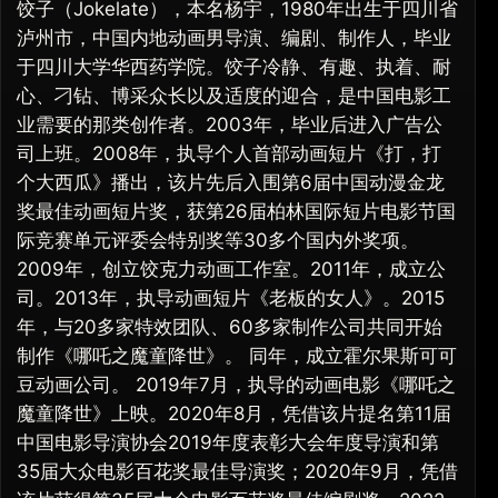
饺子（Jokelate），本名杨宇，1980年出生于四川省
泸州市，中国内地动画男导演、编剧、制作人，毕业
于四川大学华西药学院。饺子冷静、有趣、执着、耐
心、刁钻、博采众长以及适度的迎合，是中国电影工
业需要的那类创作者。2003年，毕业后进入广告公
司上班。2008年，执导个人首部动画短片《打，打
个大西瓜》播出，该片先后入围第6届中国动漫金龙
奖最佳动画短片奖，获第26届柏林国际短片电影节国
际竞赛单元评委会特别奖等30多个国内外奖项。
2009年，创立饺克力动画工作室。2011年，成立公
司。2013年，执导动画短片《老板的女人》。2015
年，与20多家特效团队、60多家制作公司共同开始
制作《哪吒之魔童降世》。 同年，成立霍尔果斯可可
豆动画公司。 2019年7月，执导的动画电影《哪吒之
魔童降世》上映。2020年8月，凭借该片提名第11届
中国电影导演协会2019年度表彰大会年度导演和第
35届大众电影百花奖最佳导演奖；2020年9月，凭借