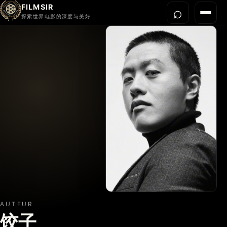
FILMSIR
⌕
打开搜
菜单
探索世界电影的深度与美好
首页
今晚看什么
世界电影节
导演宇宙
影片库
影评与解读
关于我们
AUTEUR
饺子