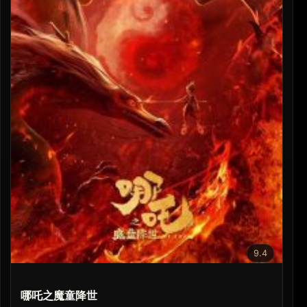
9.4
哪吒之魔童降世