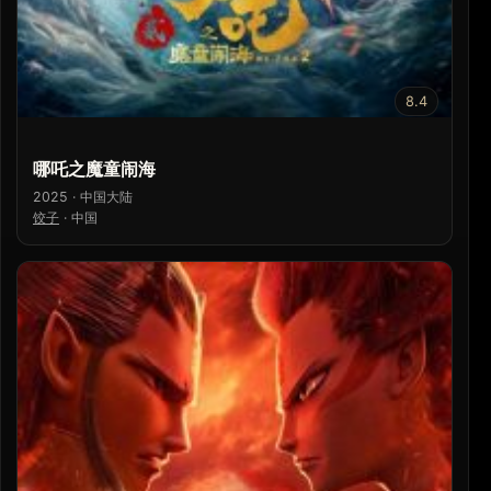
8.4
哪吒之魔童闹海
2025 · 中国大陆
饺子
·
中国