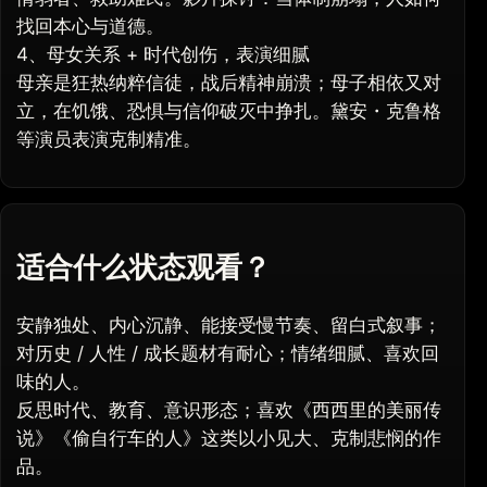
找回本心与道德。
4、母女关系 + 时代创伤，表演细腻
母亲是狂热纳粹信徒，战后精神崩溃；母子相依又对
立，在饥饿、恐惧与信仰破灭中挣扎。黛安・克鲁格
等演员表演克制精准。
适合什么状态观看？
安静独处、内心沉静、能接受慢节奏、留白式叙事；
对历史 / 人性 / 成长题材有耐心；情绪细腻、喜欢回
味的人。
反思时代、教育、意识形态；喜欢《西西里的美丽传
说》《偷自行车的人》这类以小见大、克制悲悯的作
品。