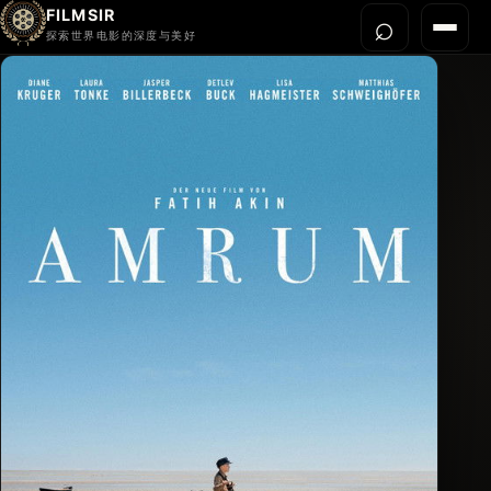
FILMSIR
⌕
打开搜
菜单
探索世界电影的深度与美好
首页
今晚看什么
世界电影节
导演宇宙
影片库
影评与解读
关于我们