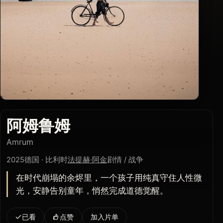
阿姆鲁姆
Amrum
2025
德国 · 比利时
法提赫·阿金
剧情 / 战争
在时代崩塌的余烬里，一个孩子用纯真守住人性微
光，安静告别童年，悄然完成道德觉醒。
已看
点赞
加入片单