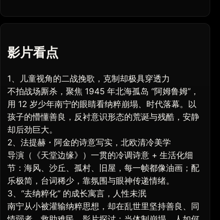
影片看点
1、儿童视角的二战挽歌，克制却极具穿透力
不拍战场厮杀，聚焦 1945 年北海孤岛 “阿姆鲁姆”，
用 12 岁少年南宁的眼睛看纳粹崩塌、时代落幕。以
孩子的懵懂善良，反衬意识形态的荒诞与残酷，安静
却后劲巨大。
2、法提赫・阿金的诗意写实，北欧清冷美学
导演（《天堂边缘》）一贯的冷调诗意 + 生活化细
节：海风、沙丘、孤村、旧屋，每一帧都像油画；配
乐极简，台词稀少，靠氛围与眼神传递情绪。
3、“去纳粹化” 的成长寓言，人性未泯
南宁从小被灌输纳粹思想，却在乱世里坚持善良、同
情弱者、救助难民。影片探讨：当体制崩塌，人如何