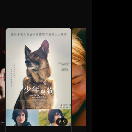
6.5
6.5