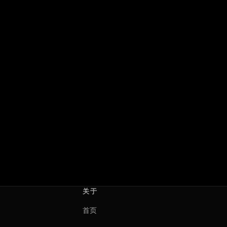
心跳为你停：直到永远
欲海暗涌
Heartstopper Forever
Deseo
2026 · 英国
2026 · 墨西哥
沃什·威斯特摩兰
Teresa Simone
关于
首页