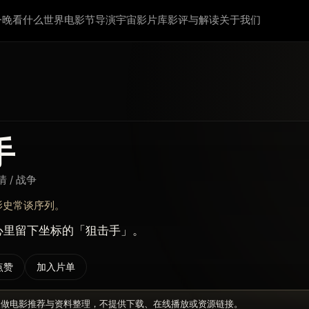
今晚看什么
世界电影节
导演宇宙
影片库
影评与解读
关于我们
手
情 / 战争
影史常谈序列。
心里留下坐标的「狙击手」。
点赞
加入片单
仅做电影推荐与资料整理，不提供下载、在线播放或资源链接。