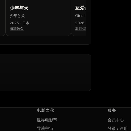
少年与犬
互爱女孩
少年と犬
Girls Like Girls
2025 · 日本
2026 · 美国 · 加拿大
濑濑敬久
海莉·清子
电影文化
服务
世界电影节
会员中心
导演宇宙
登录 / 注册