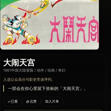
大闹天宫
1961
中国大陆
冒险 / 动作 / 动画 / 奇幻
入选公众高分与影史常谈序列。
一部会在你心里留下坐标的「大闹天宫」。
已看
点赞
加入片单