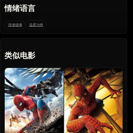
情绪语言
浪漫缱绻
温柔治愈
类似电影