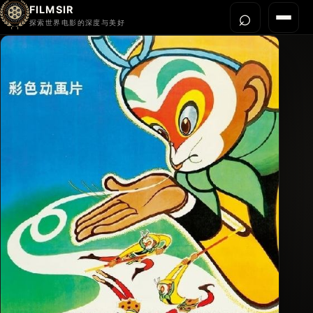
FILMSIR
⌕
打开搜
菜单
探索世界电影的深度与美好
首页
今晚看什么
世界电影节
导演宇宙
影片库
影评与解读
关于我们