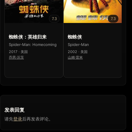
7.3
7.3
蜘蛛侠：英雄归来
蜘蛛侠
Sp
H
Spider-Man: Homecoming
Spider-Man
20
2017 · 美国
2002 · 美国
乔
乔恩·沃茨
山姆·雷米
发表回复
请先
登录
后再发表评论。