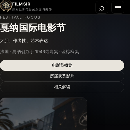
FILMSIR
⌕
打开搜
菜单
探索世界电影的深度与美好
FESTIVAL FOCUS
戛纳国际电影节
首页
今晚看什么
大胆、作者性、艺术表达
世界电影节
法国 · 戛纳
创办于 1946
最高奖 · 金棕榈奖
导演宇宙
影片库
电影节概览
影评与解读
历届获奖影片
关于我们
相关解读