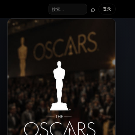
⌕
登录
搜索全站