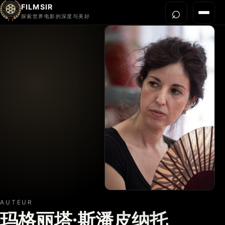
FILMSIR
⌕
打开搜
菜单
探索世界电影的深度与美好
首页
今晚看什么
世界电影节
导演宇宙
影片库
影评与解读
关于我们
AUTEUR
玛格丽塔·斯潘皮纳托