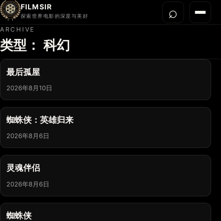
FILMSIR
⌕
打开搜
菜单
探索世界电影的深度与美好
ARCHIVE
类型：
科幻
首页
今晚看什么
最后孤屋
世界电影节
2026年8月10日
导演宇宙
影片库
蜘蛛侠：英雄归来
影评与解读
2026年8月6日
关于我们
灵魂伴侣
2026年8月6日
蜘蛛侠