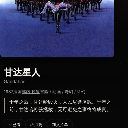
甘达星人
Gandahar
1987
法国
赫内·拉鲁
冒险 / 动画 / 奇幻 / 科幻
千年之后，甘达哈毁灭，人民尽遭屠戮。千年之
前，甘达哈将获拯救，无可避免之事终将成真。
已看
点赞
加入片单