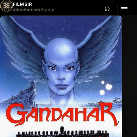
FILMSIR
⌕
打开搜
菜单
探索世界电影的深度与美好
首页
今晚看什么
世界电影节
导演宇宙
影片库
影评与解读
关于我们