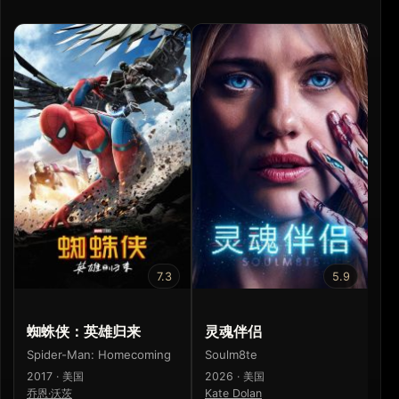
7.3
5.9
蜘蛛侠：英雄归来
灵魂伴侣
蜘
Spider-Man: Homecoming
Soulm8te
Sp
2017 · 美国
2026 · 美国
20
乔恩·沃茨
Kate Dolan
山