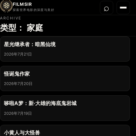
FILMSIR
⌕
打开搜
菜单
探索世界电影的深度与美好
ARCHIVE
类型：
家庭
首页
今晚看什么
星光继承者：暗黑仙境
世界电影节
2026年7月21日
导演宇宙
影片库
怪诞鬼作家
影评与解读
2026年7月20日
关于我们
哆啦A梦：新·大雄的海底鬼岩城
2026年7月19日
小黄人与大怪兽