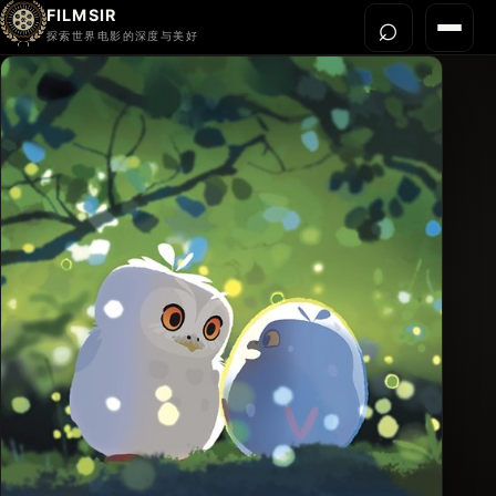
FILMSIR
⌕
打开搜
菜单
探索世界电影的深度与美好
首页
今晚看什么
世界电影节
导演宇宙
影片库
影评与解读
关于我们