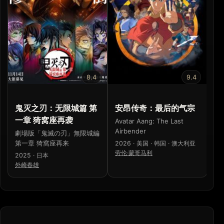
8.4
9.4
鬼灭之刃：无限城篇 第
安昂传奇：最后的气宗
星
一章 猗窝座再袭
Avatar Aang: The Last
De
Airbender
Wo
劇場版「鬼滅の刃」無限城編
第一章 猗窩座再来
2026 · 美国 · 韩国 · 澳大利亚
20
劳伦·蒙哥马利
Ki
2025 · 日本
外崎春雄