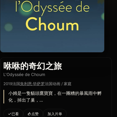
咻咻的奇幻之旅
L'Odyssée de Choum
2019
法国
朱利恩·毕萨罗
法国
动画 / 家庭
小姆是一隻貓頭鷹寶寶，在一團糟的暴風雨中孵
化，掉出了巢，…
已看
点赞
加入片单