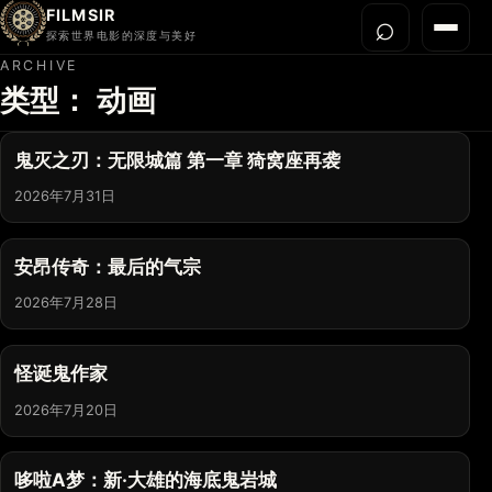
FILMSIR
⌕
打开搜
菜单
探索世界电影的深度与美好
ARCHIVE
类型：
动画
首页
今晚看什么
鬼灭之刃：无限城篇 第一章 猗窝座再袭
世界电影节
2026年7月31日
导演宇宙
影片库
安昂传奇：最后的气宗
影评与解读
2026年7月28日
关于我们
怪诞鬼作家
2026年7月20日
哆啦A梦：新·大雄的海底鬼岩城