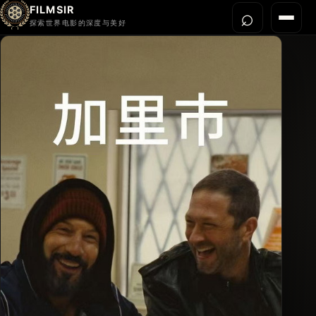
FILMSIR
⌕
打开搜
菜单
探索世界电影的深度与美好
首页
今晚看什么
世界电影节
导演宇宙
影片库
影评与解读
关于我们