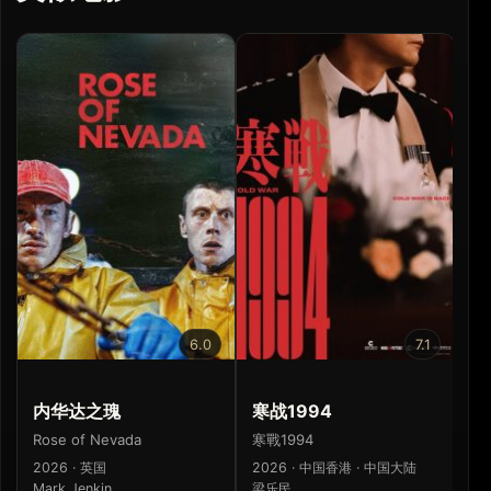
6.0
7.1
内华达之瑰
寒战1994
惊
Rose of Nevada
寒戰1994
Sc
2026 · 英国
2026 · 中国香港 · 中国大陆
20
Mark Jenkin
梁乐民
Mi