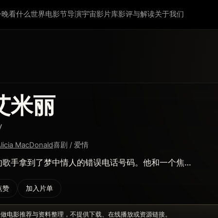
今晚看什么
世界电影节
导演宇宙
影片库
影评与解读
关于我们
艾米丽
y
licia MacDonald
喜剧 / 爱情
的歌手拿到了梦中情人的错误电话号码。他和一个焦…
点赞
加入片单
仅做电影推荐与资料整理，不提供下载、在线播放或资源链接。