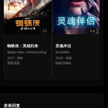
7.3
5.9
蜘蛛侠：英雄归来
灵魂伴侣
蜘
Spider-Man: Homecoming
Soulm8te
Sp
2017 · 美国
2026 · 美国
20
乔恩·沃茨
Kate Dolan
山
发表回复