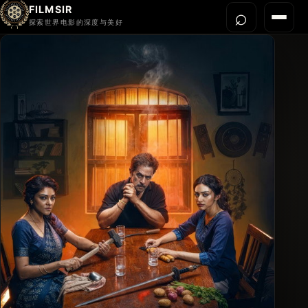
FILMSIR
⌕
打开搜
菜单
探索世界电影的深度与美好
首页
今晚看什么
世界电影节
导演宇宙
影片库
影评与解读
关于我们