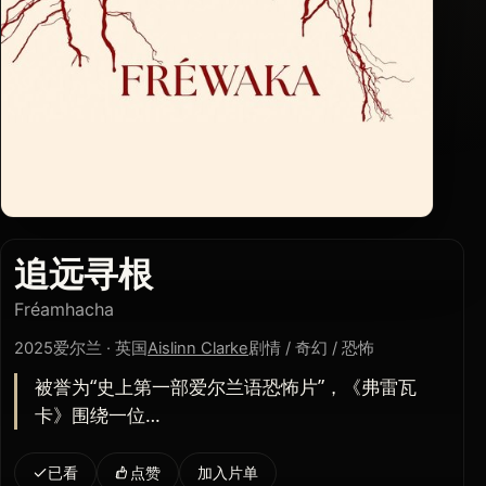
追远寻根
Fréamhacha
2025
爱尔兰 · 英国
Aislinn Clarke
剧情 / 奇幻 / 恐怖
被誉为“史上第一部爱尔兰语恐怖片”，《弗雷瓦
卡》围绕一位…
已看
点赞
加入片单