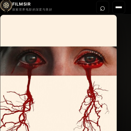
FILMSIR
⌕
打开搜
菜单
探索世界电影的深度与美好
首页
今晚看什么
世界电影节
导演宇宙
影片库
影评与解读
关于我们