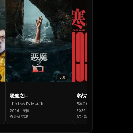
6.8
7.1
恶魔之口
寒战1994
The Devil's Mouth
寒戰1994
2026 · 美国
2026 · 中国香港 · 中国大陆
杰夫·瓦德洛
梁乐民