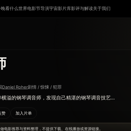
今晚看什么
世界电影节
导演宇宙
影片库
影评与解读
关于我们
师
国
Daniel Roher
剧情 / 惊悚 / 犯罪
溢的钢琴调音师，发现自己精湛的钢琴调音技艺…
点赞
加入片单
仅做电影推荐与资料整理，不提供下载、在线播放或资源链接。